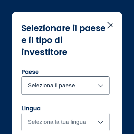
Selezionare il paese
e il tipo di
investitore
Paese
Seleziona il paese
Jupiter Global
Government
Lingua
Bond Active UCITS
Seleziona la tua lingua