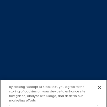
業績及報告
opens in a new tab
私隱
Cookie 政策
無障礙網頁
法律
安全警示
©2026 Jupiter Fund Management plc
本網站由木星資產管理(香港)有限公司發行，並未經香港證監會
審核。投資涉及風險，請參閱香港銷售文件以獲取進一步資料
（包括風險因素）。過往表現並不代表未來的表現。閣下投資的
價值和收入可升可跌，閣下可能無法取回全數投資金額。投資回
報或以美元╱港元以外的幣值計算。以美元╱港元為基礎的投資
者因此會承受美元╱港元╱外幣匯率波動的影響。本網站所提供
By clicking “Accept All Cookies”, you agree to the
的資料不應理解為投資建議。如果閣下不確定此投資是否適合，
storing of cookies on your device to enhance site
navigation, analyze site usage, and assist in our
請諮詢閣下的個人理財顧問。購買本公司基金份額應以香港銷售
marketing efforts.
文件、任何補充文件和（如適用）最新的年度報告和半年度報告