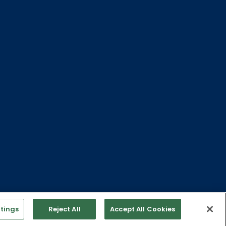
©2026 Jupiter Fund Management plc
風險因素）。過往表現並不代表未來的表現。閣下投資
因此會承受美元╱港元╱外幣匯率波動的影響。本網站
售文件、任何補充文件和（如適用）最新的年度報告和
種。閣下可在www.jupiteram.com內的香
plc
tings
Reject All
Accept All Cookies