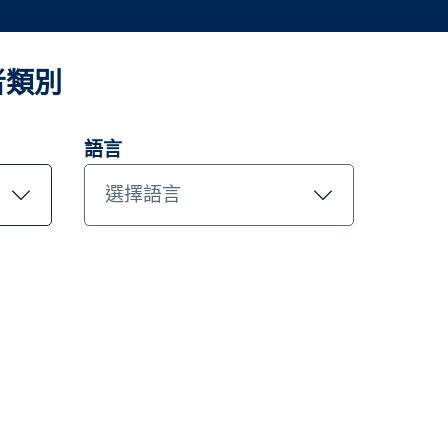
者類別
於木星
基金價格和表現
投資團隊
投資觀點
文件
聯絡我們
語言
選擇語言
die Woolfe
 Woolfe