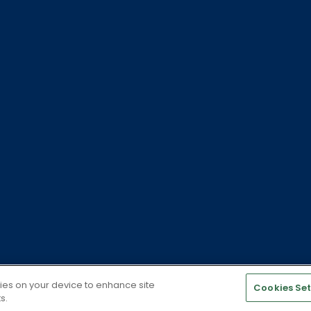
香港證監會審核。投資涉及風險，請參閱香港銷售文件以獲取進一步資料（包括
額。投資回報或以美元╱港元以外的幣值計算。以美元╱港元為基礎的投資者
投資是否適合，請諮詢閣下的個人理財顧問。購買本公司基金份額應以香港銷
了解其公民身份、居住地或戶籍所在地相關之法律規定、香港外匯管制規例及適用稅
司章程，亦可向本公司索取。©2024 Jupiter Fund Management 
kies on your device to enhance site
Cookies Set
s.