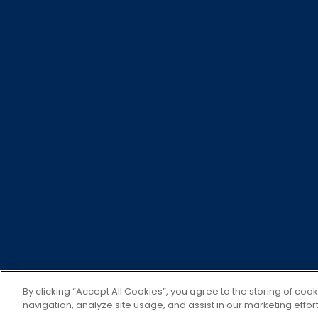
聯絡團隊
私隱
Cookie 政策
無障礙網頁
法律
安全警示
本網站由木星資產管理(香港)有限公司發行，並未經
的價值和收入可升可跌，閣下可能無法取回全數投資金
所提供的資料不應理解為投資建議。如果閣下不確定此
半年度報告中包含的資料為基礎。有意認購基金者，應自行
港網站（內容未經香港證監會審查或批准）瀏覽香港銷售文件及公
By clicking “Accept All Cookies”, you agree to the storing of coo
navigation, analyze site usage, and assist in our marketing effort