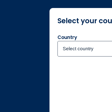
Select your cou
Über Jupiter​
U
Country
Select country
Home
Investmentte
Amanda 