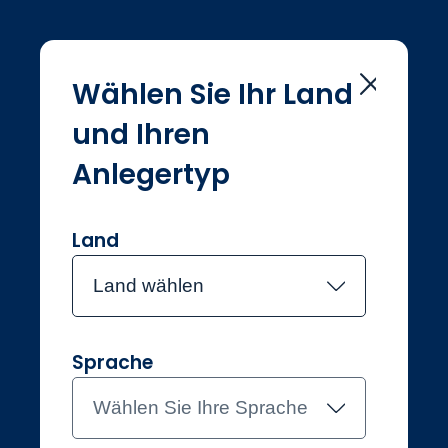
Wählen Sie Ihr Land
und Ihren
Home
Insights
Insights
Anlegertyp
Land
Land wählen
Inhalte filtern
Filter löschen
Sprache
Wählen Sie Ihre Sprache