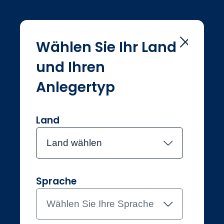
Wählen Sie Ihr Land
und Ihren
Anlegertyp
Land
Land wählen
The Value of
Active Minds -
Sprache
Investment neu
Wählen Sie Ihre Sprache