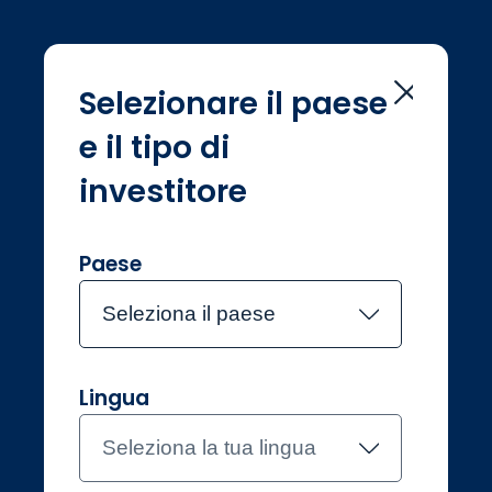
Selezionare il paese
e il tipo di
Home
Team di investimento
Leon Wei
investitore
Leon Wei
Paese
Seleziona il paese
Entrato in Jupiter ad aprile 2018
Leon Wei
Lingua
Analista degli investimenti,
Fixed Income
Seleziona la tua lingua