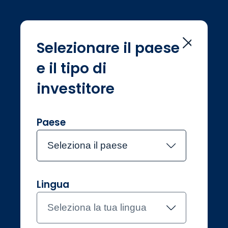
Selezionare il paese
e il tipo di
Home
Approfondimenti​
Approfondimenti​
investitore
Paese
Seleziona il paese
Filter insights
Cancella i filtri
Lingua
Seleziona la tua lingua