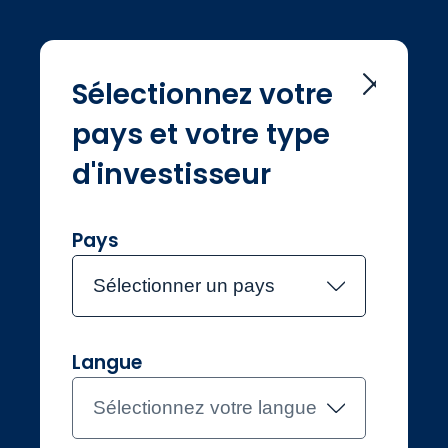
Sélectionnez votre
pays et votre type
Home
Terms & conditions
Terms &
d'investisseur
conditions
Pays
Sélectionner un pays
Langue
Investisseurs professionnels
France
Sélectionnez votre langue
Contacter l'équipe