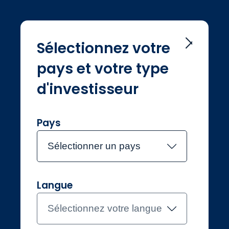
Sélectionnez votre
pays et votre type
Home
Équipe de gestion
UK Dynamic Equity
d'investisseur
UK Dynamic
Equity
Pays
Sélectionner un pays
Meet the team
Langue
Sélectionnez votre langue