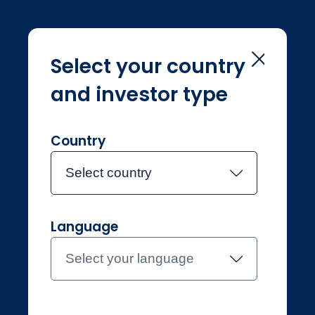
Select your country
and investor type
Home
Equipos de inversión
Jon Wallace
Jon Wallace
Country
Select country
Se incorporó a Jupiter en julio de 2009
Language
Jon Wallace
Select your language
Gestor de inversiones,
Soluciones medioambientales