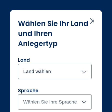
Wählen Sie Ihr Land
und Ihren
Home
Investmentteam
Gold & Silver
Anlegertyp
Gold & Silver
Land
Land wählen
Meet the team
Sprache
Wählen Sie Ihre Sprache