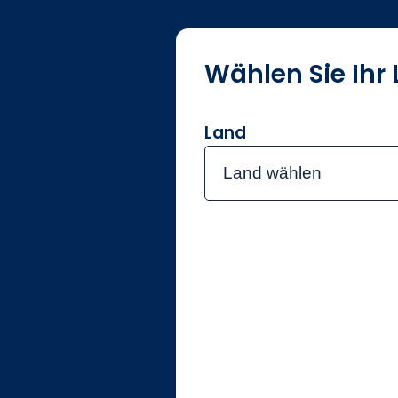
Wählen Sie Ihr
Über Jupite
Land
Land wählen
Home
Investmentte
UK Grow