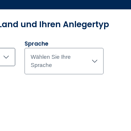
Profes
 Land und Ihren Anlegertyp
nsere Produkte
Investmentteam
Insights
Dokumente
Kon
Sprache
Wählen Sie Ihre
Sprache